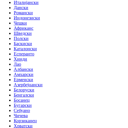
Италијански
Дански
Романски
Индонезиски
Чешки
Африканс
Шведски
Полски
Баскиски
Каталонски
Есперанто
Хинди
Лао
Албански
Амхарски
Ерменски
Азербејџански
Белоруски
Бенгалски
Босанец
Бугарски
Себуано
Чичева
Корзиканец
Хрватски