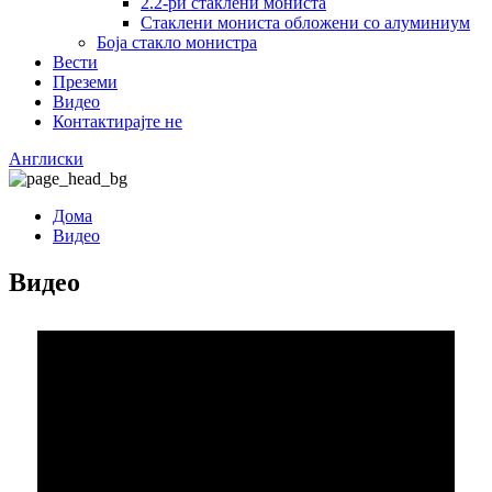
2.2-ри стаклени мониста
Стаклени мониста обложени со алуминиум
Боја стакло монистра
Вести
Преземи
Видео
Контактирајте не
Англиски
Дома
Видео
Видео