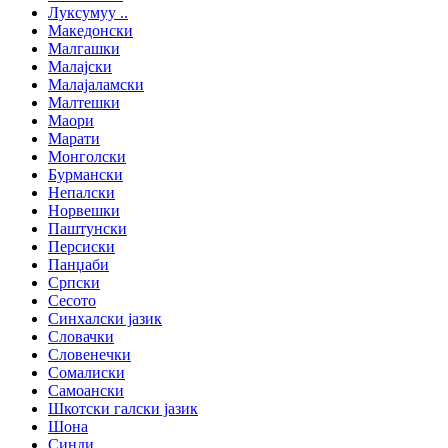
Луксумуу ..
Македонски
Малгашки
Малајски
Малајаламски
Малтешки
Маори
Марати
Монголски
Бурмански
Непалски
Норвешки
Паштунски
Персиски
Панџаби
Српски
Сесото
Синхалски јазик
Словачки
Словенечки
Сомалиски
Самоански
Шкотски галски јазик
Шона
Синди