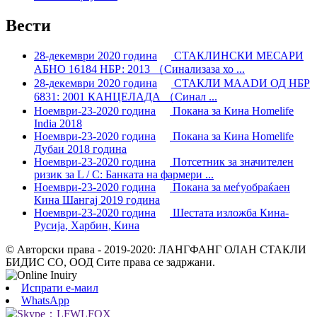
Вести
28-декември 2020 година
СТАКЛИНСКИ МЕСАРИ
АБНО 16184 НБР: 2013 （Синализаза хо ...
28-декември 2020 година
СТАКЛИ МАADИ ОД НБР
6831: 2001 КАНЦЕЛАДА （Синал ...
Ноември-23-2020 година
Покана за Кина Homelife
India 2018
Ноември-23-2020 година
Покана за Кина Homelife
Дубаи 2018 година
Ноември-23-2020 година
Потсетник за значителен
ризик за L / C: Банката на фармери ...
Ноември-23-2020 година
Покана за меѓуобраќаен
Кина Шангај 2019 година
Ноември-23-2020 година
Шестата изложба Кина-
Русија, Харбин, Кина
© Авторски права - 2019-2020: ЛАНГФАНГ ОЛАН СТАКЛИ
БИДИС СО, ООД Сите права се задржани.
Испрати е-маил
WhatsApp