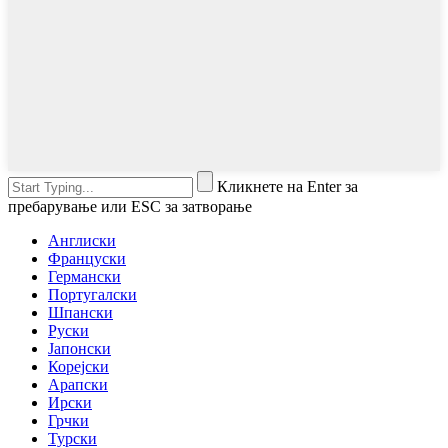
Кликнете на Enter за
пребарување или ESC за затворање
Англиски
Француски
Германски
Португалски
Шпански
Руски
Јапонски
Корејски
Арапски
Ирски
Грчки
Турски