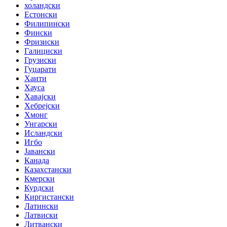
холандски
Естонски
Филипински
Фински
Фризиски
Галициски
Грузиски
Гуџарати
Хаити
Хауса
Хавајски
Хебрејски
Хмонг
Унгарски
Исландски
Игбо
Јавански
Канада
Казахстански
Кмерски
Курдски
Киргистански
Латински
Латвиски
Литвански