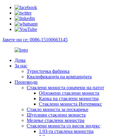
Јавете ни се: 0086-15100663145
Дома
За нас
Туристичка фабрика
Квалификација на компанијата
Производи
Стаклени мониста означени на патот
Обложени стаклени мониста
Капка на стаклени монистра
Стаклени мониста Интермикс
Стакло мониста за пескарење
Шупливи стаклени мониста
Мелење стаклени монистра
Стаклени мониста со висок индекс
1.93-та стаклена монистра